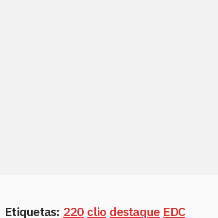
Etiquetas:
220
clio
destaque
EDC