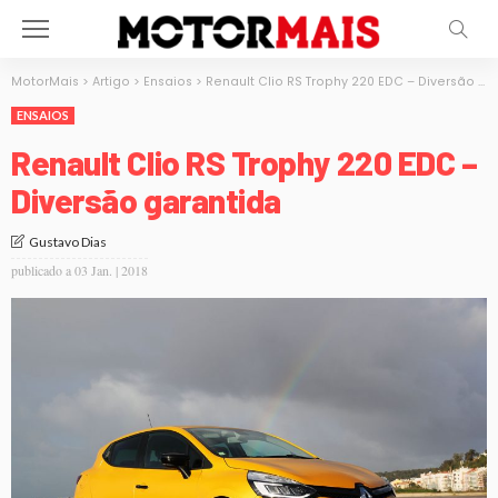
MotorMais
>
Artigo
>
Ensaios
>
Renault Clio RS Trophy 220 EDC – Diversão garantida
ENSAIOS
Renault Clio RS Trophy 220 EDC –
Diversão garantida
Gustavo Dias
publicado a
03 Jan. | 2018