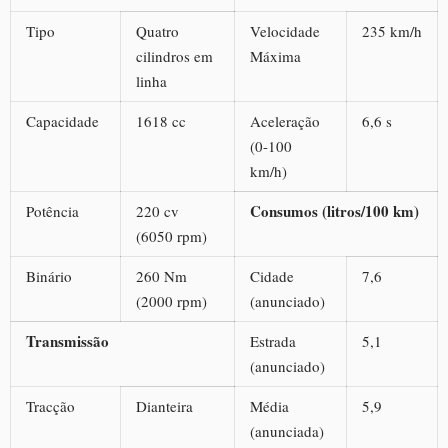
Tipo
Quatro
Velocidade
235 km/h
cilindros em
Máxima
linha
Capacidade
1618 cc
Aceleração
6,6 s
(0-100
km/h)
Consumos (litros/100 km)
Potência
220 cv
(6050 rpm)
Binário
260 Nm
Cidade
7,6
(2000 rpm)
(anunciado)
Transmissão
Estrada
5,1
(anunciado)
Tracção
Dianteira
Média
5,9
(anunciada)