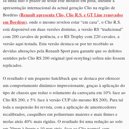
Já tinha tido o prazer de testar este modelo em pista, durante a
apresentação internacional da actual geração Clio na região de
Renault apresenta Clio, Clio R.S. e GT Line renovados
Bordéus (
em Bordéus
), onde o mesmo revelou estar “em casa”, o Clio R.S.
está disponível em duas versões distintas, a versão RS “tradicional”
com 200 cavalos de potência, e o RS Trophy com 220 cavalos, a
versão aqui testada. Esta versão destaca-se por ter recebido as
devidas alterações pela Renault Sport para garantir que os defeitos
sentidos pelo Clio RS 200 original (pré-restyling) sofreu não fossem
replicados.
O resultado é um pequeno hatchback que se destaca por oferecer
um comportamento dinâmico impressionante, graças à aplicação do
tipo de chassis que reduz o rolamento da carroçaria em 10% face ao
Clio RS 200, e 5% face à versão CUP (do mesmo RS 200). Para tal
toda a suspensão foi revista, com a aplicação de amortecedores
recalibrados, casquilhos em poliuretano maiores e mais firmes e
molas atrás 40% mais rígidas. O resultado foi uma redução ao solo
em 20mm à frente e 10 mm atrás, face ao Clio normal, sem