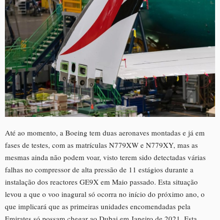
Até ao momento, a Boeing tem duas aeronaves montadas e já em
fases de testes, com as matrículas N779XW e N779XY, mas as
mesmas ainda não podem voar, visto terem sido detectadas várias
falhas no compressor de alta pressão de 11 estágios durante a
instalação dos reactores GE9X em Maio passado. Esta situação
levou a que o voo inagural só ocorra no início do próximo ano, o
que implicará que as primeiras unidades encomendadas pela
Emirates só possam chegar ao Dubai em Janeiro de 2021. Esta