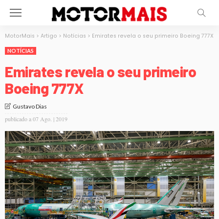
MotorMais
>
Artigo
>
Notícias
>
Emirates revela o seu primeiro Boeing 777X
NOTÍCIAS
Emirates revela o seu primeiro
Boeing 777X
Gustavo Dias
publicado a
07 Ago. | 2019