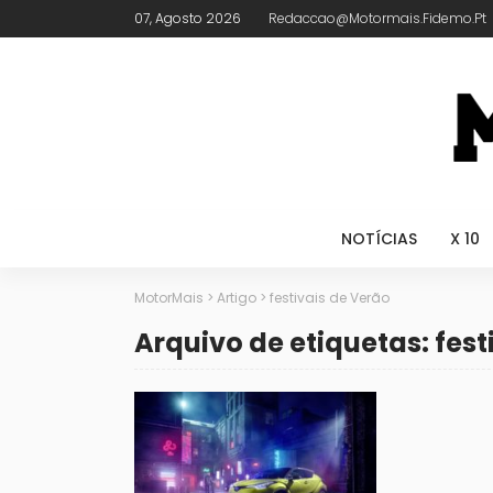
07, Agosto 2026
Redaccao@motormais.fidemo.pt
NOTÍCIAS
X 10
MotorMais
>
Artigo
>
festivais de Verão
Arquivo de etiquetas: fest