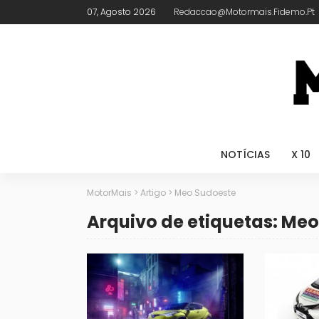
07, Agosto 2026
Redaccao@motormais.fidemo.pt
NOTÍCIAS
X 10
MotorMais
>
Artigo
>
Meo Sudoeste
Arquivo de etiquetas: Me