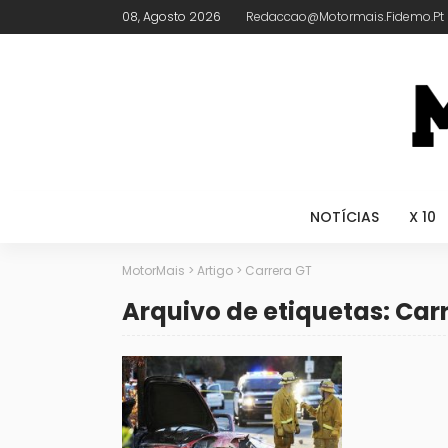
08, Agosto 2026
Redaccao@motormais.fidemo.pt
NOTÍCIAS
X 10
MotorMais
>
Artigo
>
Carrera GT
Arquivo de etiquetas: Car