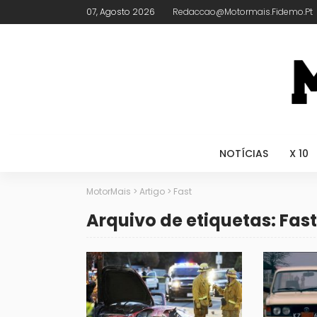
07, Agosto 2026
Redaccao@motormais.fidemo.pt
NOTÍCIAS
X 10
MotorMais
>
Artigo
>
Fast
Arquivo de etiquetas: Fast