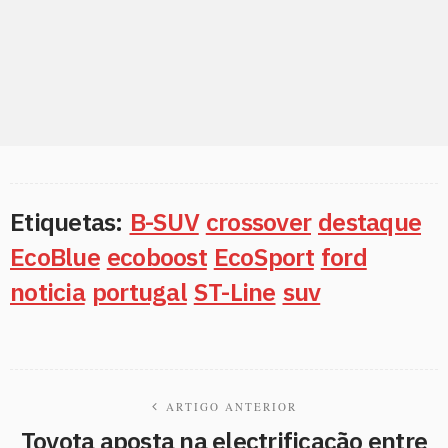
Etiquetas:
B-SUV
crossover
destaque
EcoBlue
ecoboost
EcoSport
ford
noticia
portugal
ST-Line
suv
ARTIGO ANTERIOR
Toyota aposta na electrificação entre