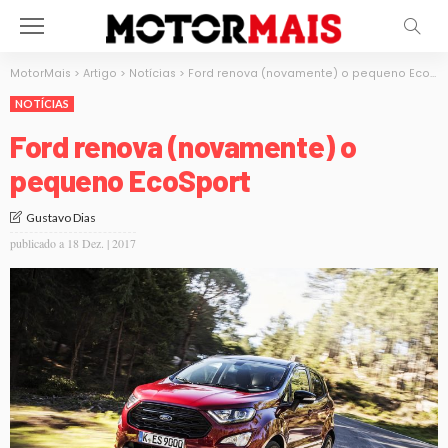
MotorMais
>
Artigo
>
Notícias
>
Ford renova (novamente) o pequeno EcoSport
NOTÍCIAS
Ford renova (novamente) o
pequeno EcoSport
Gustavo Dias
publicado a
18 Dez. | 2017