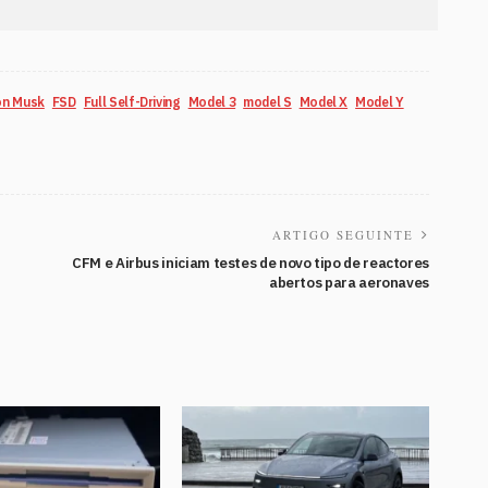
on Musk
FSD
Full Self-Driving
Model 3
model S
Model X
Model Y
ARTIGO SEGUINTE
CFM e Airbus iniciam testes de novo tipo de reactores
abertos para aeronaves