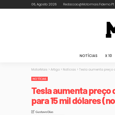
06, Agosto 2026
Redaccao@motormais.fidemo.pt
NOTÍCIAS
X 10
MotorMais
>
Artigo
>
Notícias
>
Tesla aumenta preço 
NOTÍCIAS
Tesla aumenta preço
para 15 mil dólares (n
Gustavo Dias