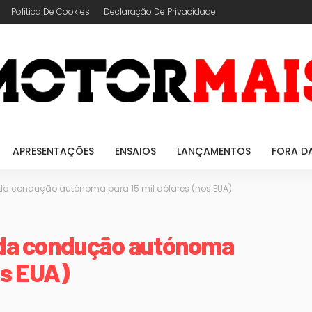
Política De Cookies
Declaração De Privacidade
APRESENTAÇÕES
ENSAIOS
LANÇAMENTOS
FORA D
da condução autónoma para 15 mil dólares (nos EUA)
 da condução autónoma
os EUA)