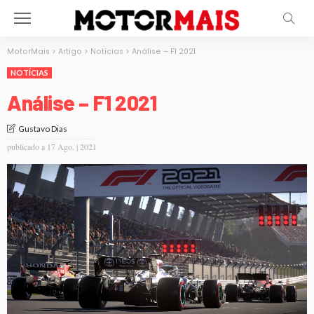
MotorMais
>
Artigo
>
Notícias
>
Análise – F1 2021
NOTÍCIAS
Análise – F1 2021
Gustavo Dias
publicado a
17 Ago. | 2021