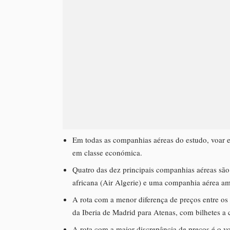
Em todas as companhias aéreas do estudo, voar 
em classe económica.
Quatro das dez principais companhias aéreas são
africana (Air Algerie) e uma companhia aérea ame
A rota com a menor diferença de preços entre os 
da Iberia de Madrid para Atenas, com bilhetes a 
A rota com a maior discrepância de preços é o