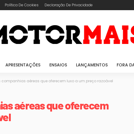
Política De Cookies
Declaração De Privacidade
APRESENTAÇÕES
ENSAIOS
LANÇAMENTOS
FORA D
 companhias aéreas que oferecem luxo a um preço razoável
ias aéreas que oferecem
vel