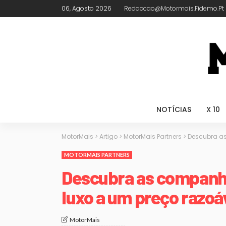
06, Agosto 2026
Redaccao@motormais.fidemo.pt
NOTÍCIAS
X 10
MotorMais
>
Artigo
>
MotorMais Partners
>
Descubra as
MOTORMAIS PARTNERS
Descubra as companh
luxo a um preço razoá
MotorMais