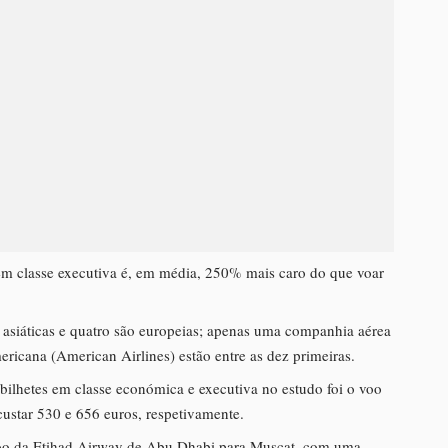
em classe executiva é, em média, 250% mais caro do que voar
 asiáticas e quatro são europeias; apenas uma companhia aérea
ricana (American Airlines) estão entre as dez primeiras.
bilhetes em classe económica e executiva no estudo foi o voo
custar 530 e 656 euros, respetivamente.
 voo da Etihad Airway de Abu Dhabi para Muscat, com uma