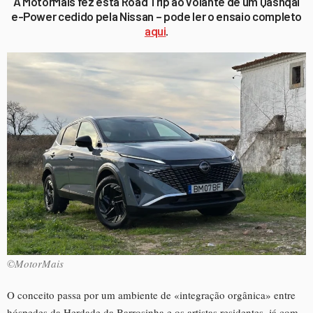
A MotorMais fez esta Road Trip ao volante de um Qashqai
e-Power cedido pela Nissan – pode ler o ensaio completo
aqui
.
©MotorMais
O conceito passa por um ambiente de «integração orgânica» entre
hóspedes da Herdade da Barrosinha e os artistas residentes, já com