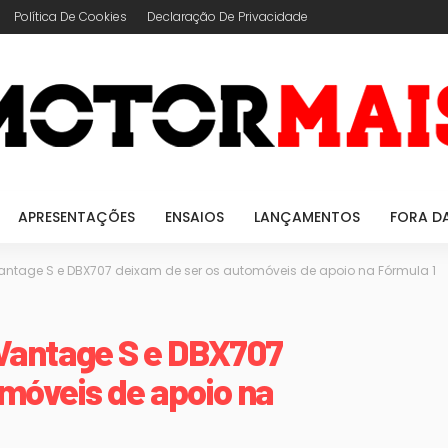
Política De Cookies
Declaração De Privacidade
APRESENTAÇÕES
ENSAIOS
LANÇAMENTOS
FORA D
Vantage S e DBX707 deixam de ser os automóveis de apoio na Fórmula 1
 Vantage S e DBX707
móveis de apoio na