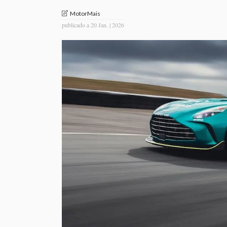
MotorMais
publicado a
20 Jan. | 2026