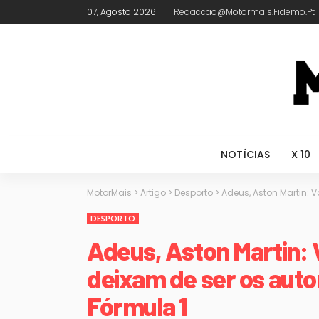
07, Agosto 2026
Redaccao@motormais.fidemo.pt
NOTÍCIAS
X 10
MotorMais
>
Artigo
>
Desporto
>
Adeus, Aston Martin: 
DESPORTO
Adeus, Aston Martin:
deixam de ser os auto
Fórmula 1