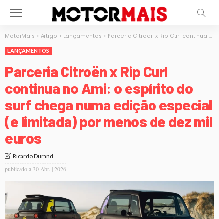
MotorMais
>
Artigo
>
Lançamentos
>
Parceria Citroën x Rip Curl continua no Ami: o espírito do surf chega numa edição especial (e limitada) por menos de dez mil euros
LANÇAMENTOS
Parceria Citroën x Rip Curl
continua no Ami: o espírito do
surf chega numa edição especial
(e limitada) por menos de dez mil
euros
Ricardo Durand
publicado a
30 Abr. | 2026