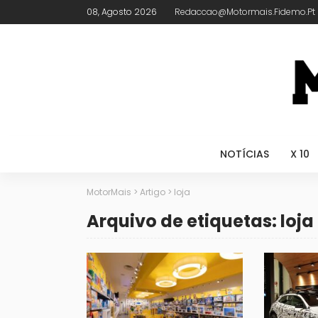
08, Agosto 2026
Redaccao@motormais.fidemo.pt
NOTÍCIAS
X 10
MotorMais
>
Artigo
>
loja
Arquivo de etiquetas: loja