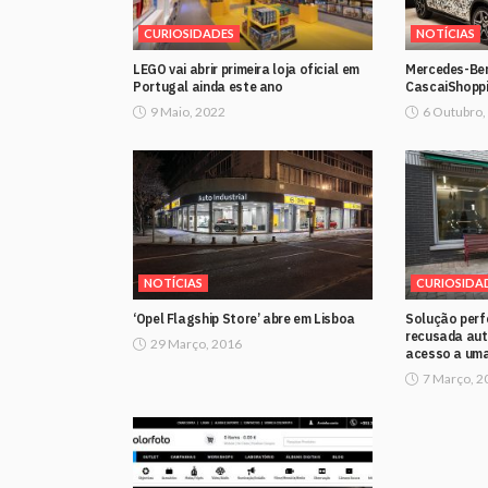
CURIOSIDADES
NOTÍCIAS
LEGO vai abrir primeira loja oficial em
Mercedes-Ben
Portugal ainda este ano
CascaiShopp
9 Maio, 2022
6 Outubro,
NOTÍCIAS
CURIOSIDA
‘Opel Flagship Store’ abre em Lisboa
Solução perfe
recusada aut
29 Março, 2016
acesso a um
7 Março, 2