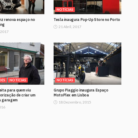
NOTÍCIAS
z renova espaço no
Tesla inaugura Pop-Up Store no Porto
ing
21 Abril, 2017
 2017
DES
NOTÍCIAS
NOTÍCIAS
ita para quem viu
Grupo Piaggio inaugura Espaço
orização de criar um
MotoPlex em Lisboa
a garagem
18 Dezembro, 2015
016