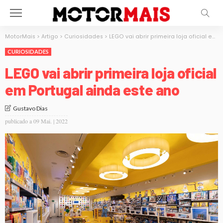
MotorMais
>
Artigo
>
Curiosidades
>
LEGO vai abrir primeira loja oficial em Portugal ainda este ano
CURIOSIDADES
LEGO vai abrir primeira loja oficial
em Portugal ainda este ano
Gustavo Dias
publicado a
09 Mai. | 2022