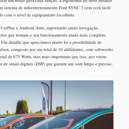
bilizar um botão para cada função, a ergonomia do novo modelo
 um sistema de infoentretenimento Ford SYNC 3 com ecrã táctil
rdo com o nível de equipamento escolhido.
e CarPlay e Android Auto, suportando ainda navegação,
ções que tornam o seu funcionamento ainda mais completo,
 Um detalhe que apreciámos muito foi a possibilidade de
fsen, composto por um total de 10 altifalantes, com subwoofer
 total de 675 Watts, mas mais importante que isso, por virem
r de sinais digitais (DSP) que garante um som limpo e preciso,