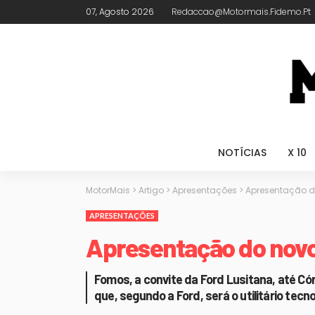
07, Agosto 2026
Redaccao@motormais.fidemo.pt
NOTÍCIAS
X 10
MotorMais
>
Artigo
>
Apresentações
>
Apresentação do
APRESENTAÇÕES
Apresentação do novo
Fomos, a convite da Ford Lusitana, até Có
que, segundo a Ford, será o utilitário t