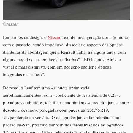
©Nissan
Em termos de design, o
Nissan
Leaf de nova geração corta (e muito)
com o passado, sendo impossível dissociar o aspecto das ópticas
dianteiras da abordagem que a Renault tinha, há alguns anos, com
alguns modelos – as conhecidas “barbas” LED laterais. Atrás, o
visual é mais distintivo, com um pequeno spoiler e ópticas
integradas neste “asa”.
De resto, o Leaf tem uma «silhueta optimizada
aerodinamicamente», com «coeficiente de resistência de 0,25»,
puxadores embutidos, tejadilho panorâmico escurecido, jantes entre
dezoito e dezanove polegadas com pneus até 235/45R19,
«dependendo da versão». O design das jantes faz referência ao
padrão Ni-San, presente também nos faróis traseiros holográficos
3D, explica a marca. Este modelo estará, ainda, disponível em sete