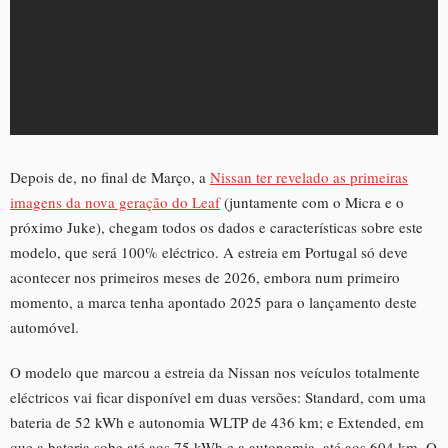
Depois de, no final de Março, a
Nissan ter revelado as primeiras
imagens da nova geração do Leaf
(juntamente com o Micra e o
próximo Juke), chegam todos os dados e características sobre este
modelo, que será 100% eléctrico. A estreia em Portugal só deve
acontecer nos primeiros meses de 2026, embora num primeiro
momento, a marca tenha apontado 2025 para o lançamento deste
automóvel.
O modelo que marcou a estreia da Nissan nos veículos totalmente
eléctricos vai ficar disponível em duas versões: Standard, com uma
bateria de 52 kWh e autonomia WLTP de 436 km; e Extended, em
que a bateria sobe até aos 75 kWh e a autonomia, até aos 604 km. O