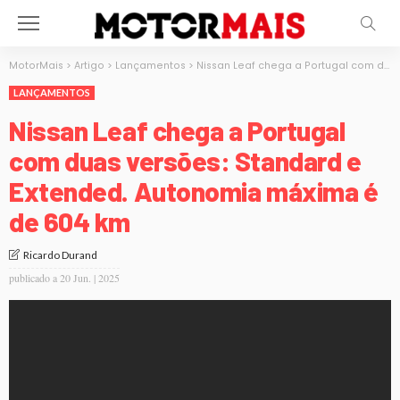
MotorMais
>
Artigo
>
Lançamentos
>
Nissan Leaf chega a Portugal com duas versões: Standard e Extended. Autonomia máxima é de 604 km
LANÇAMENTOS
Nissan Leaf chega a Portugal
com duas versões: Standard e
Extended. Autonomia máxima é
de 604 km
Ricardo Durand
publicado a
20 Jun. | 2025