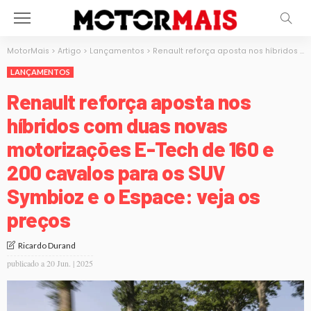
MotorMais
>
Artigo
>
Lançamentos
>
Renault reforça aposta nos híbridos com duas novas motorizações E-Tech de 160 e 200 cavalos para os SUV Symbioz e o Espace: veja os preços
LANÇAMENTOS
Renault reforça aposta nos
híbridos com duas novas
motorizações E-Tech de 160 e
200 cavalos para os SUV
Symbioz e o Espace: veja os
preços
Ricardo Durand
publicado a
20 Jun. | 2025