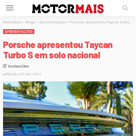
MotorMais
>
Artigo
>
Apresentações
>
Porsche apresentou Taycan Turbo S em solo nacional
APRESENTAÇÕES
Porsche apresentou Taycan
Turbo S em solo nacional
Gustavo Dias
publicado a
25 Out. | 2019