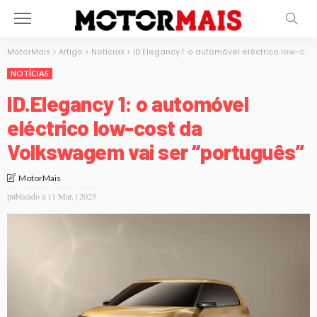
MotorMais
>
Artigo
>
Notícias
>
ID.Elegancy 1: o automóvel eléctrico low-cost da Volkswagem vai ser “português”
NOTÍCIAS
ID.Elegancy 1: o automóvel
eléctrico low-cost da
Volkswagem vai ser “português”
MotorMais
publicado a
11 Mar. | 2025