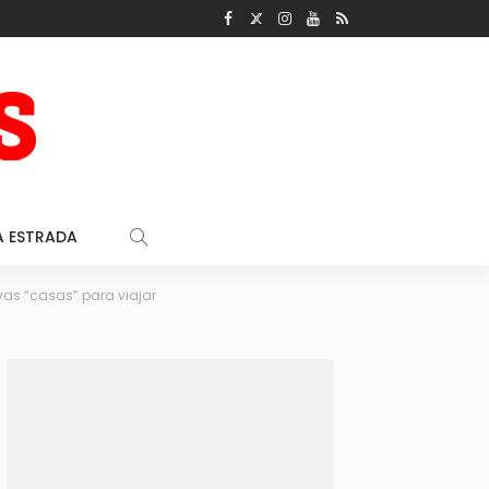
A ESTRADA
as “casas” para viajar