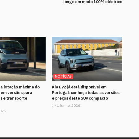
longe em modo 100% eléctrico
NOTÍCIAS
 a lotação máxima do
Kia EV2 já está disponível em
 em versões para
Portugal: conheça todas as versões
is e transporte
e preços deste SUV compacto
1 Junho, 2026
2026