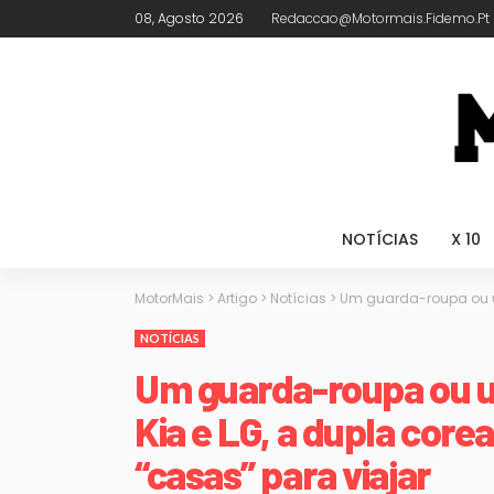
08, Agosto 2026
Redaccao@motormais.fidemo.pt
NOTÍCIAS
X 10
MotorMais
>
Artigo
>
Notícias
>
Um guarda-roupa ou um
NOTÍCIAS
Um guarda-roupa ou u
Kia e LG, a dupla core
“casas” para viajar