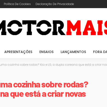
Política De Cookies
Declaração De Privacidade
APRESENTAÇÕES
ENSAIOS
LANÇAMENTOS
FORA D
a cozinha sobre rodas? Kia e LG, a dupla coreana que está a criar nov
ma cozinha sobre rodas?
ana que está a criar novas