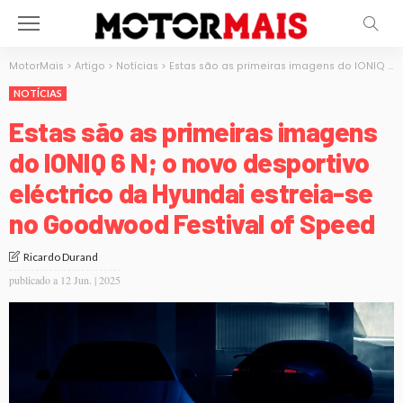
MotorMais
>
Artigo
>
Notícias
>
Estas são as primeiras imagens do IONIQ 6 N; o novo desportivo eléctrico da Hyundai estreia-se no Goodwood Festival of Speed
NOTÍCIAS
Estas são as primeiras imagens
do IONIQ 6 N; o novo desportivo
eléctrico da Hyundai estreia-se
no Goodwood Festival of Speed
Ricardo Durand
publicado a
12 Jun. | 2025