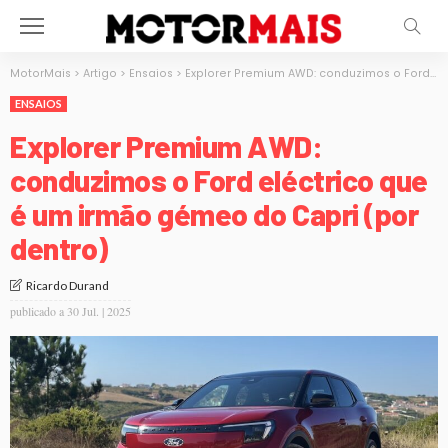
MotorMais
>
Artigo
>
Ensaios
>
Explorer Premium AWD: conduzimos o Ford eléctrico que é um irmão gémeo do Capri (por dentro)
ENSAIOS
Explorer Premium AWD:
conduzimos o Ford eléctrico que
é um irmão gémeo do Capri (por
dentro)
Ricardo Durand
publicado a
30 Jul. | 2025