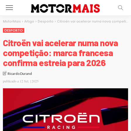
MotorMais
>
Artigo
>
Desporto
>
Citroën vai acelerar numa nova competição: marca francesa confirma estreia para 2026
DESPORTO
Citroën vai acelerar numa nova
competição: marca francesa
confirma estreia para 2026
Ricardo Durand
publicado a
12 Set. | 2025