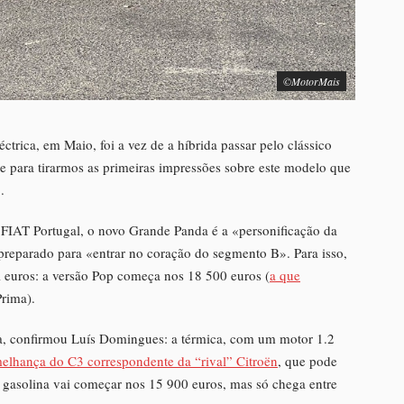
©MotorMais
trica, em Maio, foi a vez de a híbrida passar pelo clássico
e para tirarmos as primeiras impressões sobre este modelo que
.
FIAT Portugal, o novo Grande Panda é a «personificação da
eparado para «entrar no coração do segmento B». Para isso,
 euros: a versão Pop começa nos 18 500 euros (
a que
Prima).
da, confirmou Luís Domingues: a térmica, com um motor 1.2
elhança do C3 correspondente da “rival” Citroën
, que pode
gasolina vai começar nos 15 900 euros, mas só chega entre