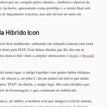
ou por ser «exigido pelos clientes», lembrou o director de
, inclusive, apresentado como protótipo e a versão final será
a de lançamento concreta, mas não deverá ser antes do
a Híbrido Icon
vel ficar indiferente, sobretudo em Amarelo Limone (um extra
(e bem) pela FIAT. Com linhas direitas que lhe dão um ar
árias marcas têm vindo a adoptar: destacamos o
Inster
, o
Renault
e easter eggs: o antigo logótipo com quatro linhas oblíquas
es do chassis e, no pilar C, há um painel em relevo que muda
ca ‘FIAT’, da direita, o antigo logo. São estes detalhes que
elo de homenagem, e que continuam no habitáculo.
na e, no tablier, a moldura oval que integra o ecrã do sistema
em uma parte translúcida onde está uma miniatura do Grande