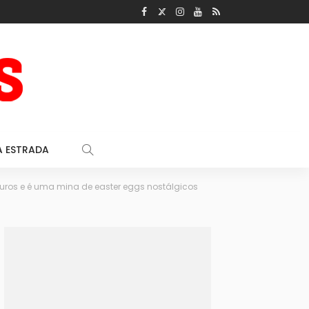
A ESTRADA
uros e é uma mina de easter eggs nostálgicos