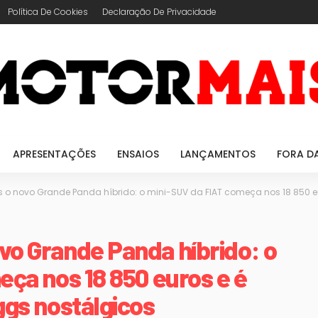
Política De Cookies
Declaração De Privacidade
APRESENTAÇÕES
ENSAIOS
LANÇAMENTOS
FORA D
 o novo Grande Panda híbrido: o mini-SUV da FIAT começa nos 18 850 e
o Grande Panda híbrido: o
ça nos 18 850 euros e é
ggs nostálgicos