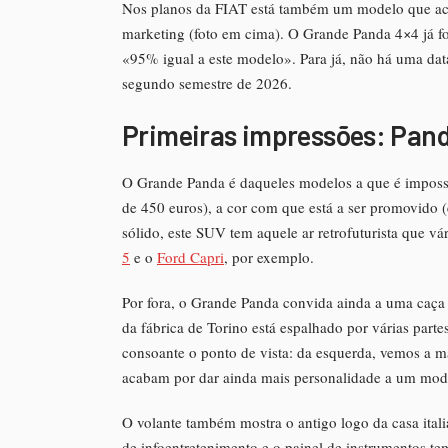
Nos planos da FIAT está também um modelo que acab
marketing (foto em cima). O Grande Panda 4×4 já foi
«95% igual a este modelo». Para já, não há uma dat
segundo semestre de 2026.
Primeiras impressões: Pand
O Grande Panda é daqueles modelos a que é impossí
de 450 euros), a cor com que está a ser promovido 
sólido, este SUV tem aquele ar retrofuturista que v
5
e o
Ford Capri
, por exemplo.
Por fora, o Grande Panda convida ainda a uma caça d
da fábrica de Torino está espalhado por várias part
consoante o ponto de vista: da esquerda, vemos a mar
acabam por dar ainda mais personalidade a um mod
O volante também mostra o antigo logo da casa italia
de infoentretenimento e o painel de instrumentos t