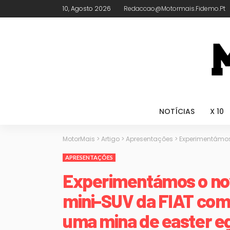
10, Agosto 2026
Redaccao@motormais.fidemo.pt
NOTÍCIAS
X 10
MotorMais
>
Artigo
>
Apresentações
>
Experimentámos
APRESENTAÇÕES
Experimentámos o nov
mini-SUV da FIAT come
uma mina de easter e