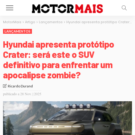
MotorMais
>
Artigo
>
Lançamentos
>
Hyundai apresenta protótipo Crater: será este o SUV definitivo para enfrentar um apocalipse zombie?
LANÇAMENTOS
Hyundai apresenta protótipo
Crater: será este o SUV
definitivo para enfrentar um
apocalipse zombie?
Ricardo Durand
publicado a
28 Nov. | 2025