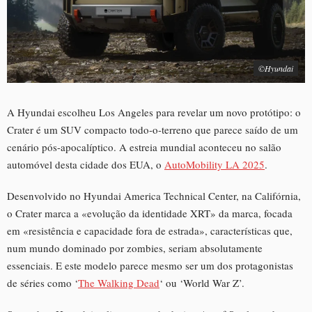
©Hyundai
A Hyundai escolheu Los Angeles para revelar um novo protótipo: o
Crater é um SUV compacto todo-o-terreno que parece saído de um
cenário pós-apocalíptico. A estreia mundial aconteceu no salão
automóvel desta cidade dos EUA, o
AutoMobility LA 2025
.
Desenvolvido no Hyundai America Technical Center, na Califórnia,
o Crater marca a «evolução da identidade XRT» da marca, focada
em «resistência e capacidade fora de estrada», características que,
num mundo dominado por zombies, seriam absolutamente
essenciais. E este modelo parece mesmo ser um dos protagonistas
de séries como ‘
The Walking Dead
‘ ou ‘World War Z’.