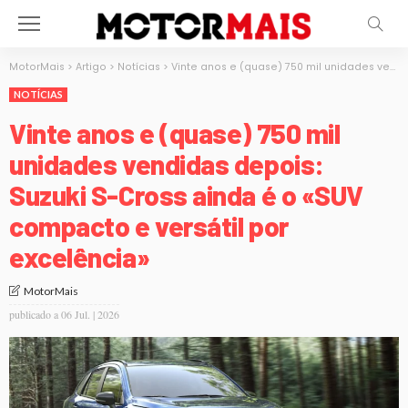
MotorMais
>
Artigo
>
Notícias
>
Vinte anos e (quase) 750 mil unidades vendidas depois: Suzuki S-Cross ainda é o «SUV compacto e versátil por excelência»
NOTÍCIAS
Vinte anos e (quase) 750 mil
unidades vendidas depois:
Suzuki S-Cross ainda é o «SUV
compacto e versátil por
excelência»
MotorMais
publicado a
06 Jul. | 2026