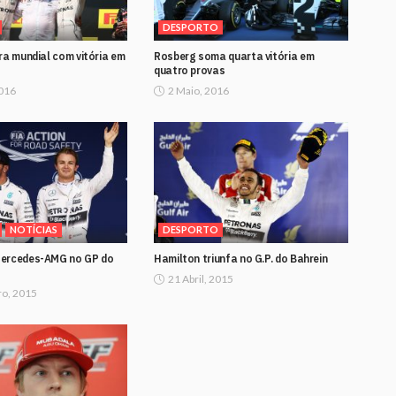
DESPORTO
ra mundial com vitória em
Rosberg soma quarta vitória em
quatro provas
2016
2 Maio, 2016
NOTÍCIAS
DESPORTO
Mercedes-AMG no GP do
Hamilton triunfa no G.P. do Bahrein
21 Abril, 2015
o, 2015