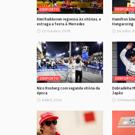
DESPORTO
DESPORTO
Kimi Raikkonen regressa às vitórias, e
Hamilton lide
estraga a festa à Mercedes
Hungaroring
22 Outubro, 2018
26 Julho, 
DESPORTO
DESPORTO
Nico Rosberg com segunda vitória da
Dobradinha 
época
Japão
4 Abril, 2016
29 Setembr