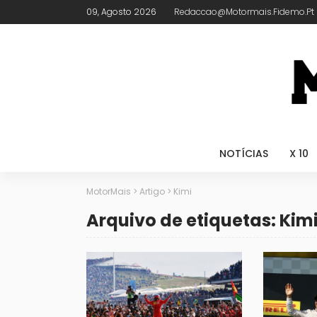
09, Agosto 2026
Redaccao@motormais.fidemo.pt
NOTÍCIAS
X 10
MotorMais
>
Artigo
>
Kimi
Arquivo de etiquetas: Kim