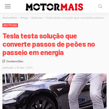
MotorMais
>
Artigo
>
Notícias
>
Tesla testa solução que converte passos de peões no passeio em energia
NOTÍCIAS
Tesla testa solução que
converte passos de peões no
passeio em energia
Gustavo Dias
publicado a
30 Jun. | 2015