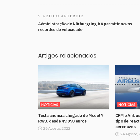
ARTIGO ANTERIOR
Administração de Nürburgring irá permitir novos
recordes de velocidade
Artigos relacionados
NOTÍCIAS
NOTÍCIAS
Tesla anuncia chegada de Model Y
CFM e Airbus
RWD, desde 49.990 euros
tipo de reac
aeronaves
26 Agosto, 2022
24 Agosto,