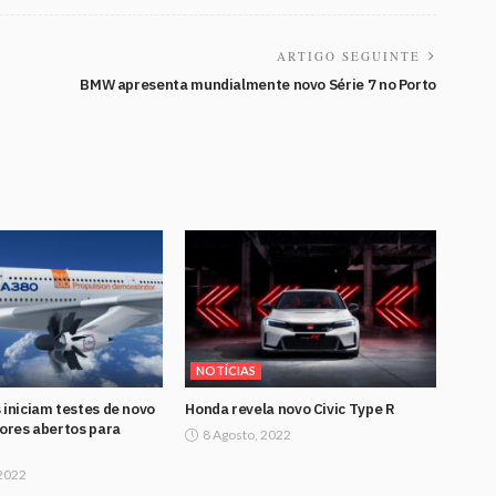
ARTIGO SEGUINTE
BMW apresenta mundialmente novo Série 7 no Porto
NOTÍCIAS
 iniciam testes de novo
Honda revela novo Civic Type R
tores abertos para
8 Agosto, 2022
 2022