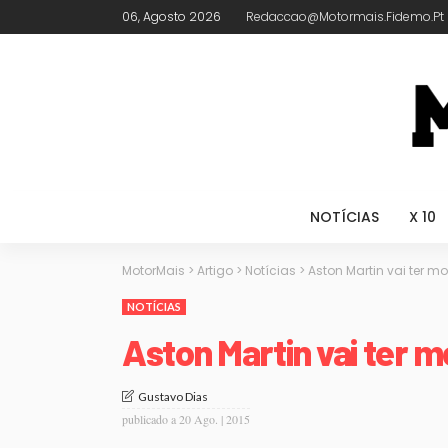
06, Agosto 2026
Redaccao@motormais.fidemo.pt
NOTÍCIAS
X 10
MotorMais
>
Artigo
>
Notícias
>
Aston Martin vai ter mo
NOTÍCIAS
Aston Martin vai ter m
Gustavo Dias
publicado a
20 Ago. | 2015