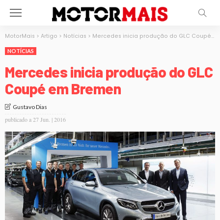
MotorMais
>
Artigo
>
Notícias
>
Mercedes inicia produção do GLC Coupé em Bremen
NOTÍCIAS
Mercedes inicia produção do GLC
Coupé em Bremen
Gustavo Dias
publicado a
27 Jun. | 2016