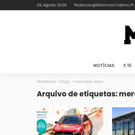
09, Agosto 2026
Redaccao@motormais.fidemo.pt
NOTÍCIAS
X 10
MotorMais
>
Artigo
>
mercedes-benz
Arquivo de etiquetas: me