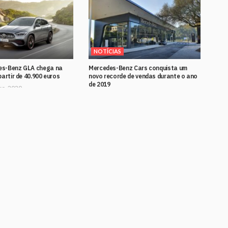
NOTÍCIAS
es-Benz GLA chega na
Mercedes-Benz Cars conquista um
partir de 40.900 euros
novo recorde de vendas durante o ano
de 2019
ro, 2020
13 Janeiro, 2020
o – Novo Mercedes-Benz
Garrett McNamara recebe o primeiro
as Alentejanas
Mercedes-Benz EQC em Portugal
 2019
26 Setembro, 2019