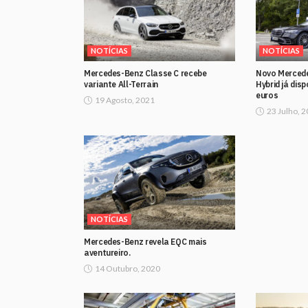
NOTÍCIAS
NOTÍCIAS
Mercedes-Benz Classe C recebe
Novo Mercede
variante All-Terrain
Hybrid já disp
euros
19 Agosto, 2021
23 Julho, 
NOTÍCIAS
Mercedes-Benz revela EQC mais
aventureiro.
14 Outubro, 2020