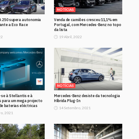
NOTÍCIAS
 250 supera autonomia
Venda de camiões cresceu 11,1% em
ante a Eco Race
Portugal, com Mercedes-Benz no topo
da lista
22
19 Abril, 2022
NOTÍCIAS
-se à Stellantis e à
Mercedes-Benz desiste da tecnologia
s para um mega projecto
Híbrida Plug-In
e baterias eléctricas
14 Setembro, 2021
o, 2021