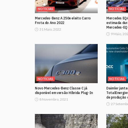
NOTÍCIAS
NOTÍCIAS
Mercedes-Benz A 250e eleito Carro
Mercedes EQA
Frota do Ano 2022
estimada dur
Mercedes-EQ
31 Maio, 2022
9 Maio, 20
NOTÍCIAS
NOTÍCIAS
Novo Mercedes-Benz Classe C já
Daimler junta
disponível em versão Híbrida Plug-In
TotalEnergie
de produção d
8 Novembro, 2021
27 Setembr