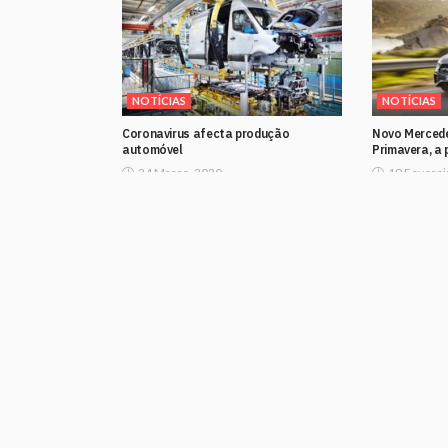
NOTÍCIAS
NOTÍCIAS
Coronavirus afecta produção
Novo Merced
automóvel
Primavera, a 
24 Março, 2020
19 Feverei
A impressionante colecção de carros
Apresentaçã
de Dan Bilzerian
GLC por terr
10 Dezembro, 2019
4 Outubro,