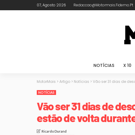
07, Agosto 2026
Redaccao@motormais.fidemo.pt
NOTÍCIAS
X 10
MotorMais
>
Artigo
>
Notícias
>
Vão ser 31 dias de de
NOTÍCIAS
Vão ser 31 dias de des
estão de volta durant
Ricardo Durand