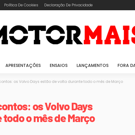
Política De Cookies
Declaração De Privacidade
APRESENTAÇÕES
ENSAIOS
LANÇAMENTOS
FORA D
scontos: os Volvo Days estão de volta durante todo o mês de Março
contos: os Volvo Days
e todo o mês de Março