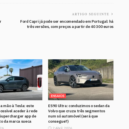
ARTIGO SEGUINTE
r
Ford Capri já pode ser encomendado em Portugal: há
três versões, com preços a partir de 40 300 euros
ENSAIOS
 a mão à Tesla: este
ES90 Ultra: conduzimos o sedan da
possível aceder à rede
Volvo que cruza três segmentos
Supercharger app de
num só automóvel (será que
o da marca sueca
consegue?)
026
2 Abril, 2026