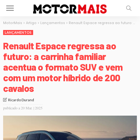
MotorMais
>
Artigo
>
Lançamentos
>
Renault Espace regressa ao futuro: a carrinha familiar acentua o formato SUV e vem com um motor híbrido de 200 cavalos
LANÇAMENTOS
Renault Espace regressa ao
futuro: a carrinha familiar
acentua o formato SUV e vem
com um motor híbrido de 200
cavalos
Ricardo Durand
publicado a
20 Mar. | 2025