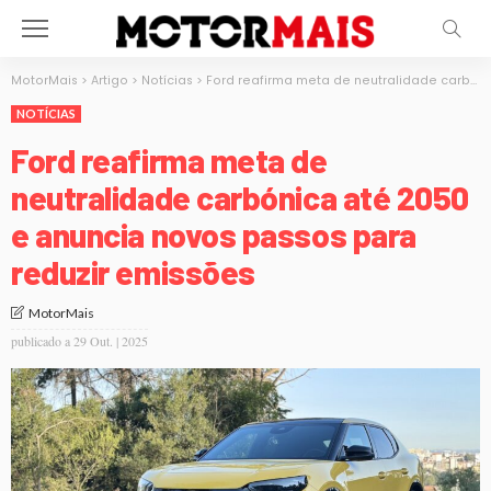
MotorMais
>
Artigo
>
Notícias
>
Ford reafirma meta de neutralidade carbónica até 2050 e anuncia novos passos para reduzir emissões
NOTÍCIAS
Ford reafirma meta de
neutralidade carbónica até 2050
e anuncia novos passos para
reduzir emissões
MotorMais
publicado a
29 Out. | 2025