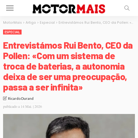
MotorMais
>
Artigo
>
Especial
>
Entrevistámos Rui Bento, CEO da Pollen: «Com um sistema de troca de baterias, a autonomia deixa de ser uma preocupação, passa a ser infinita»
ESPECIAL
Entrevistámos Rui Bento, CEO da
Pollen: «Com um sistema de
troca de baterias, a autonomia
deixa de ser uma preocupação,
passa a ser infinita»
Ricardo Durand
publicado a
14 Mai. | 2026