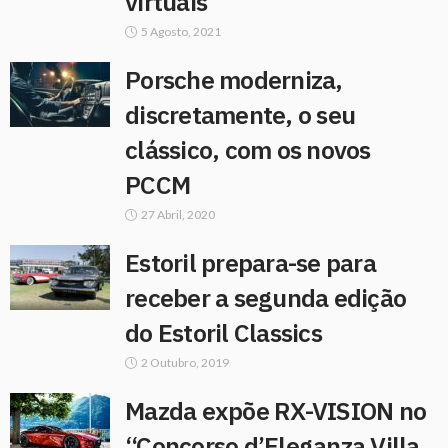
virtuais
5 Agosto, 2021
Porsche moderniza,
discretamente, o seu
clássico, com os novos
PCCM
27 Abril, 2020
Estoril prepara-se para
receber a segunda edição
do Estoril Classics
2 Outubro, 2019
Mazda expõe RX-VISION no
“Concorso d’Eleganza Villa