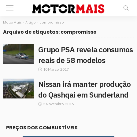
MotorMais
>
Artigo
>
compromisso
Arquivo de etiquetas: compromisso
Grupo PSA revela consumos
reais de 58 modelos
10 Março, 2017
Nissan irá manter produção
do Qashqai em Sunderland
2 Novembro, 2016
PREÇOS DOS COMBUSTÍVEIS