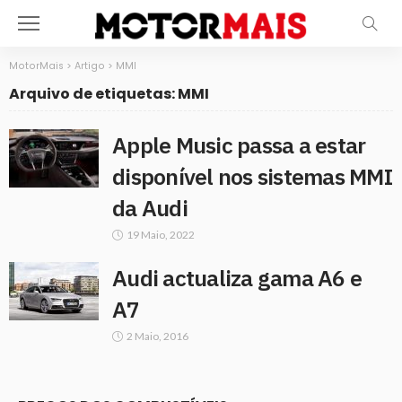
MotorMais
>
Artigo
>
MMI
Arquivo de etiquetas: MMI
Apple Music passa a estar
disponível nos sistemas MMI
da Audi
19 Maio, 2022
Audi actualiza gama A6 e
A7
2 Maio, 2016