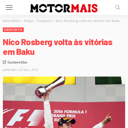
MotorMais
>
Artigo
>
Desporto
>
Nico Rosberg volta às vitórias em Baku
DESPORTO
Nico Rosberg volta às vitórias
em Baku
Gustavo Dias
publicado a
20 Jun. | 2016