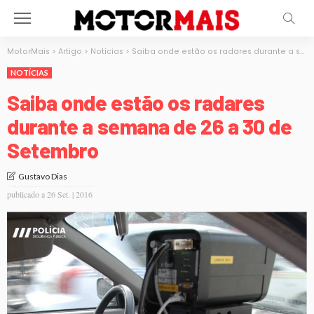
MotorMais
>
Artigo
>
Notícias
>
Saiba onde estão os radares durante a semana de 26 a 30 de Setembro
NOTÍCIAS
Saiba onde estão os radares
durante a semana de 26 a 30 de
Setembro
Gustavo Dias
publicado a
26 Set. | 2016