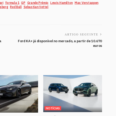
ari
formula 1
GP
Grande Prémio
Lewis Hamilton
Max Verstappen
sberg
Red Bull
Sebastian Vettel
ARTIGO SEGUINTE
a
Ford KA+ já disponível no mercado, a partir de 10.670
euros
NOTÍCIAS