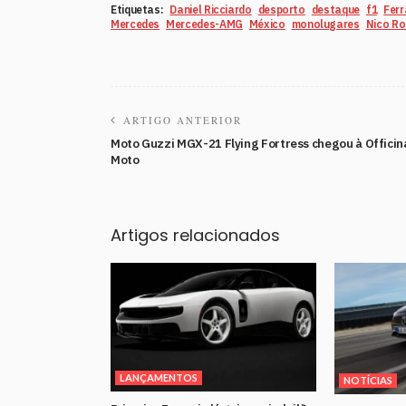
Etiquetas:
Daniel Ricciardo
desporto
destaque
f1
Ferr
Mercedes
Mercedes-AMG
México
monolugares
Nico Ro
ARTIGO ANTERIOR
Moto Guzzi MGX-21 Flying Fortress chegou à Officin
Moto
Artigos relacionados
LANÇAMENTOS
NOTÍCIAS