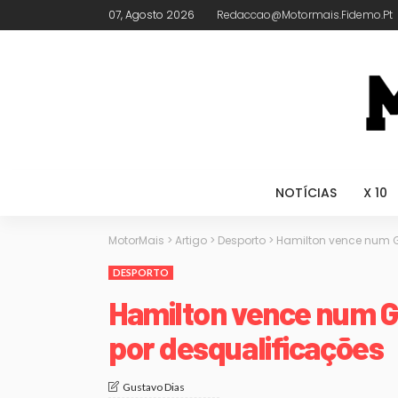
07, Agosto 2026
Redaccao@motormais.fidemo.pt
NOTÍCIAS
X 10
MotorMais
>
Artigo
>
Desporto
>
Hamilton vence num 
DESPORTO
Hamilton vence num 
por desqualificações
Gustavo Dias