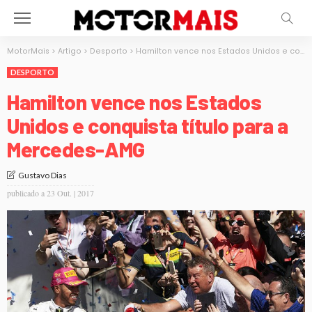
MotorMais
>
Artigo
>
Desporto
>
Hamilton vence nos Estados Unidos e conquista título para a Mercedes-AMG
DESPORTO
Hamilton vence nos Estados
Unidos e conquista título para a
Mercedes-AMG
Gustavo Dias
publicado a
23 Out. | 2017