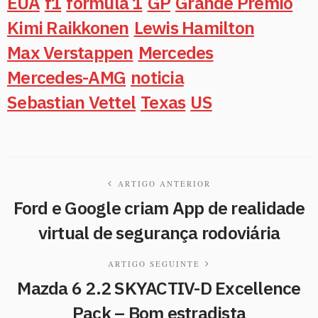
EUA
f1
formula 1
GP
Grande Prémio
Kimi Raikkonen
Lewis Hamilton
Max Verstappen
Mercedes
Mercedes-AMG
noticia
Sebastian Vettel
Texas
US
ARTIGO ANTERIOR
Ford e Google criam App de realidade
virtual de segurança rodoviária
ARTIGO SEGUINTE
Mazda 6 2.2 SKYACTIV-D Excellence
Pack – Bom estradista