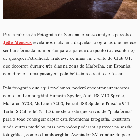
Para a rubrica da Fotografia da Semana, o nosso amigo e parceiro
João Meneses
revela-nos mais uma daquelas fotografias que merece
ser transformada num poster para a parede do quarto (ou escritório)
de qualquer Petrolhead. Tratou-se de mais um evento do Club GT,
que decorreu durante três dias na zona de Marbelha, em Espanha,
com direito a uma passagem pelo belíssimo circuito de Ascari.
Pela fotografia que aqui revelamos, poderá encontrar supercarros
como um Lamborghini Huracán Spyder, Audi R8 V10 Spyder,
McLaren 570S, McLaren 720S, Ferrari 488 Spider e Porsche 911
Turbo S Cabriolet (911.2), modelo este que serviu de “plataforma”
para o João conseguir captar esta fenomenal fotografia. Existiram
ainda outros modelos, mas nem todos puderam aparecer na sessão
fotográfica, como o Lamboerghini Aventador SV, conduzido pelo