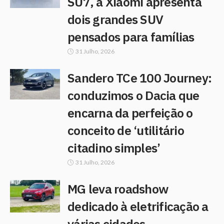
SU7, a Xiaomi apresenta
dois grandes SUV
pensados para famílias
31 Julho, 2026
Sandero TCe 100 Journey:
conduzimos o Dacia que
encarna da perfeição o
conceito de ‘utilitário
citadino simples’
31 Julho, 2026
MG leva roadshow
dedicado à eletrificação a
várias cidades