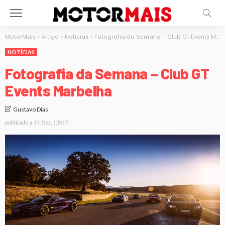
MotorMais
>
Artigo
>
Notícias
>
Fotografia da Semana – Club GT Events Marbelha
NOTÍCIAS
Fotografia da Semana – Club GT
Events Marbelha
Gustavo Dias
publicado a
11 Dez. | 2017