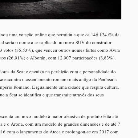
nou uma votação online que permitiu a que os 146.124 fãs da
ual seria o nome a ser aplicado no novo SUV do construtor
03 votos (35,53%), que venceu outros nomes fortes como Ávila
os (26,91%) e Alborán, com 12.907 participações (8,83%).
lores da Seat e encaixa na perfeição com a personalidade do
se encontra o assentamento romano mais antigo da Península
 Império Romano. É igualmente uma cidade que respira cultura,
ue a Seat se identifica e que transmite através dos seus
escenta um novo modelo à maior ofensiva de produto feita até
eca e o Arona, com um modelo de grandes dimensões e de até 7
2016 com o lançamento do Ateca e prolongou-se em 2017 com