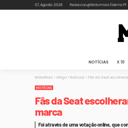
07, Agosto 2026
Redaccao@motormais.fidemo.pt
NOTÍCIAS
X 10
MotorMais
>
Artigo
>
Notícias
>
Fãs da Seat escolhe
NOTÍCIAS
Fãs da Seat escolher
marca
Foi através de uma votação online, que co