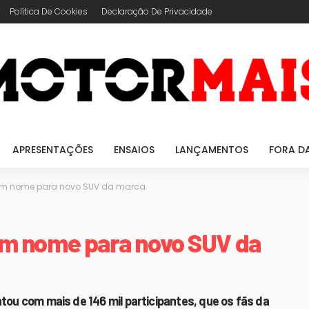
Política De Cookies
Declaração De Privacidade
APRESENTAÇÕES
ENSAIOS
LANÇAMENTOS
FORA D
ram nome para novo SUV da marca
am nome para novo SUV da
ntou com mais de 146 mil participantes, que os fãs da