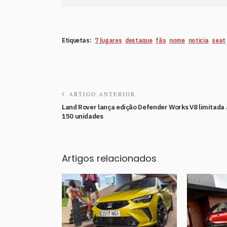
Etiquetas:
7 lugares
destaque
fãs
nome
noticia
seat
ARTIGO ANTERIOR
Land Rover lança edição Defender Works V8 limitada 
150 unidades
Artigos relacionados