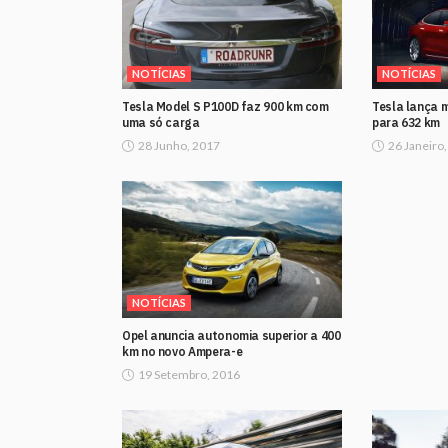
NOTÍCIAS
NOTÍCIAS
Tesla Model S P100D faz 900 km com
Tesla lança 
uma só carga
para 632 km
28 Junho, 2017
26 Janeiro
NOTÍCIAS
Opel anuncia autonomia superior a 400
km no novo Ampera-e
19 Setembro, 2016