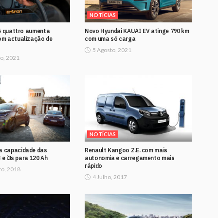
NOTÍCIAS
55 quattro aumenta
Novo Hyundai KAUAI EV atinge 790 km
m actualização de
com uma só carga
5 Agosto, 2021
o, 2021
NOTÍCIAS
 capacidade das
Renault Kangoo Z.E. com mais
 e i3s para 120 Ah
autonomia e carregamento mais
rápido
o, 2018
4 Julho, 2017