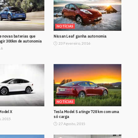
NOTÍCIAS
e novas baterias que
Nissan Leaf ganha autonomia
ngir 300km de autonomia
23 Fevereiro, 2016
16
NOTÍCIAS
Model X
Tesla Model S atinge 728 km com uma
só carga
, 2015
27 Agosto, 2015