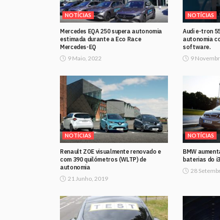
NOTÍCIAS
NOTÍCIAS
Mercedes EQA 250 supera autonomia
Audi e-tron 
estimada durante a Eco Race
autonomia co
Mercedes-EQ
software.
9 Maio, 2022
9 Novembr
NOTÍCIAS
NOTÍCIAS
Renault ZOE visualmente renovado e
BMW aumenta
com 390 quilómetros (WLTP) de
baterias do i3
autonomia
28 Setembr
21 Junho, 2019