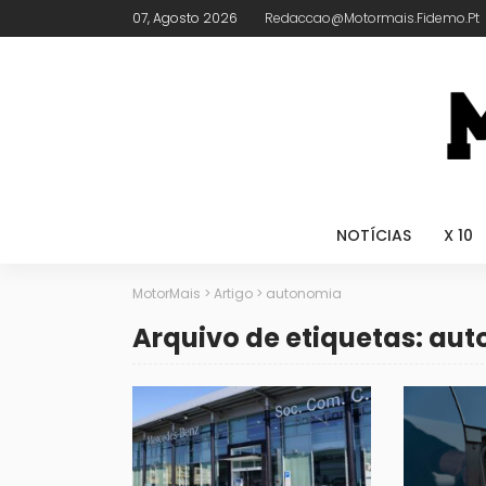
07, Agosto 2026
Redaccao@motormais.fidemo.pt
NOTÍCIAS
X 10
MotorMais
>
Artigo
>
autonomia
Arquivo de etiquetas: au