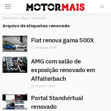
MotorMais
>
Artigo
>
renovado
Arquivo de etiquetas: renovado
Fiat renova gama 500X
28 Agosto, 2018
AMG com salão de
exposição renovado em
Affalterbach
19 Junho, 2017
Portal Standvirtual
renovado