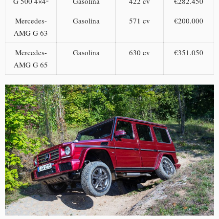
G 500 4×4
Gasolina
422 cv
€282.450
Mercedes-
Gasolina
571 cv
€200.000
AMG G 63
Mercedes-
Gasolina
630 cv
€351.050
AMG G 65