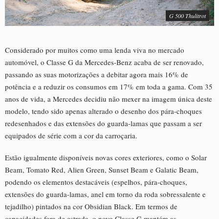
G 500 Thulitrot
Considerado por muitos como uma lenda viva no mercado
automóvel, o Classe G da Mercedes-Benz acaba de ser renovado,
passando as suas motorizações a debitar agora mais 16% de
potência e a reduzir os consumos em 17% em toda a gama. Com 35
anos de vida, a Mercedes decidiu não mexer na imagem única deste
modelo, tendo sido apenas alterado o desenho dos pára-choques
redesenhados e das extensões do guarda-lamas que passam a ser
equipados de série com a cor da carroçaria.
Estão igualmente disponíveis novas cores exteriores, como o Solar
Beam, Tomato Red, Alien Green, Sunset Beam e Galatic Beam,
podendo os elementos destacáveis (espelhos, pára-choques,
extensões do guarda-lamas, anel em torno da roda sobressalente e
tejadilho) pintados na cor Obsidian Black. Em termos de
capacidades fora de estrada, o novo Classe G mantém as