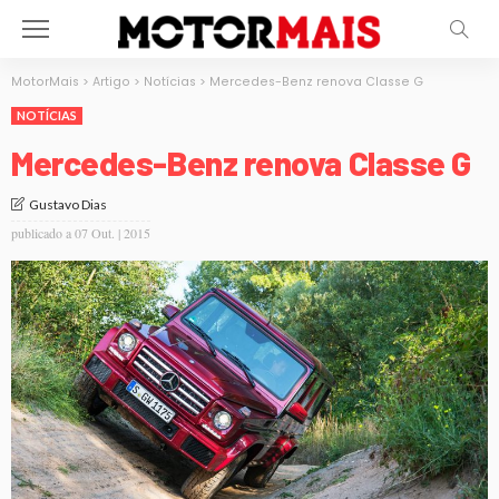
MotorMais
>
Artigo
>
Notícias
>
Mercedes-Benz renova Classe G
NOTÍCIAS
Mercedes-Benz renova Classe G
Gustavo Dias
publicado a
07 Out. | 2015