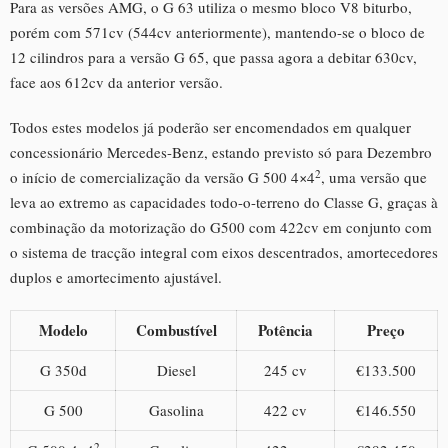
Para as versões AMG, o G 63 utiliza o mesmo bloco V8 biturbo,
porém com 571cv (544cv anteriormente), mantendo-se o bloco de
12 cilindros para a versão G 65, que passa agora a debitar 630cv,
face aos 612cv da anterior versão.
Todos estes modelos já poderão ser encomendados em qualquer
concessionário Mercedes-Benz, estando previsto só para Dezembro
2
o início de comercialização da versão G 500 4×4
, uma versão que
leva ao extremo as capacidades todo-o-terreno do Classe G, graças à
combinação da motorização do G500 com 422cv em conjunto com
o sistema de tracção integral com eixos descentrados, amortecedores
duplos e amortecimento ajustável.
Modelo
Combustível
Potência
Preço
G 350d
Diesel
245 cv
€133.500
G 500
Gasolina
422 cv
€146.550
2