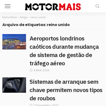
MotorMais
>
Artigo
>
reino unido
Arquivo de etiquetas: reino unido
Aeroportos londrinos
caóticos durante mudança
de sistema de gestão de
tráfego aéreo
4 Abril, 2018
Sistemas de arranque sem
chave permitem novos tipos
de roubos
27 Novembro, 2017