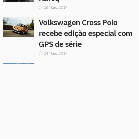
26 Maio, 2017
Volkswagen Cross Polo
recebe edição especial com
GPS de série
24 Maio, 2017
Audi A5 Cabriolet disponível
a partir de 56 mil euros
5 Abril, 2017
Novo Volkswagen Golf já
disponível, a partir de
22.900 euros
22 Março, 2017